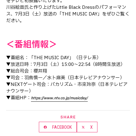
をテレビ初披露いたします。
川谷絵音氏と作り上げたLittle Black Dressのパフォーマン
ス、7月3日（土）放送の「THE MUSIC DAY」をぜひご覧く
ださい。
＜番組情報＞
▼番組名：「THE MUSIC DAY」（日テレ系）
▼放送日時：7月3日（土）15:00〜22:54（8時間生放送）
▼総合司会：櫻井翔
▼司会：羽鳥慎一／水卜麻美（日本テレビアナウンサー）
▼NEXTゲート司会：バカリズム・市來玲奈（日本テレビア
ナウンサー）
▼番組HP：
https://www.ntv.co.jp/musicday/
SHARE
FACEBOOK
X