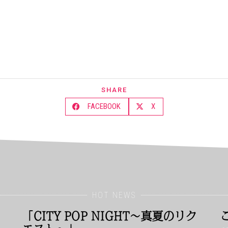
SHARE
FACEBOOK
X
HOT NEWS
「CITY POP NIGHT〜真夏のリク