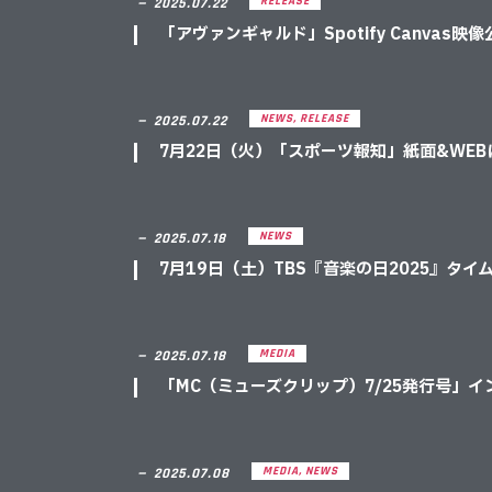
RELEASE
－
2025.07.22
「アヴァンギャルド」Spotify Canvas映
NEWS
,
RELEASE
－
2025.07.22
7月22日（火）「スポーツ報知」紙面&WE
NEWS
－
2025.07.18
7月19日（土）TBS『音楽の日2025』タ
MEDIA
－
2025.07.18
「MC（ミューズクリップ）7/25発行号」
MEDIA
,
NEWS
－
2025.07.08