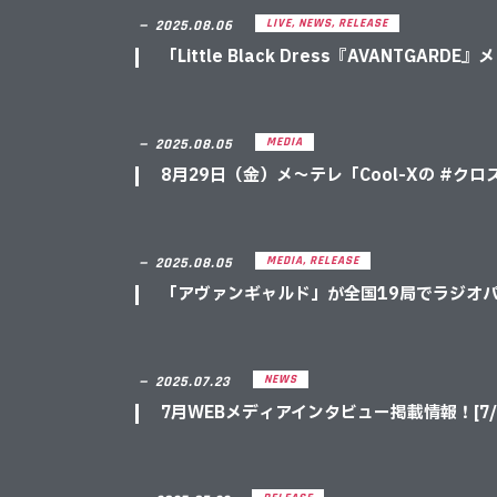
LIVE
,
NEWS
,
RELEASE
－
2025.08.06
「Little Black Dress『AVANTGA
MEDIA
－
2025.08.05
8月29日（金）メ〜テレ「Cool-Xの #ク
MEDIA
,
RELEASE
－
2025.08.05
「アヴァンギャルド」が全国19局でラジオパワ
NEWS
－
2025.07.23
7月WEBメディアインタビュー掲載情報！[7/