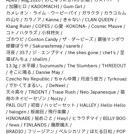
Apes / aug.1020 / おとなりにぎんが計画 / ガストバーナー
/ 加藤ヒロ / KADOMACHI / Gum Girl /
カメレオン・ライム・ウーピーパイ / ガラクタ / カラコルム
の山々 / カラノア / Kanna / きゃない / CLAN QUEEN /
Klang Ruler / COPES / 心愛 -KOKONA- / Cosmic Mauve /
コトノハタラズ / 小林柊矢 /
ゴホウビ / Conton Candy / ザ・ダービーズ / 最強マンボウ
修羅ぼうや / Sakurashimeji / sanetii /
冴夜 / 35.7 / ジ・エンプティ / the shes gone / chef’s / 至
福ぽんちょ / shallm /
13.3g / 水平線 / Suzumushi / The Slumbers / THREEOUT
/ そこに鳴る / Dannie May /
Czecho No Republic / ちゃんゆ胃 / 月追う彼方 / Tyrkouaz
/ でかくてまるい。 / DeNeel /
天々高々 / TRiDENT / Trase Rush / Neo Japanesque / 猫
背のネイビーセゾン / Nolzy /
PAIL OUT / 初音 / ハッピーセット / HALLEY / Hello Hello
/ halogen / 板歯目 / 飛行楽園 /
HINONABE / 秘めごと / Hwyl / ヒラウチマイ / BILLY BOO
/ fews / FINLANDS / 藤原颯太 /
BRADIO / フリージアン / ペルシカリア / ほたる日和 / POP