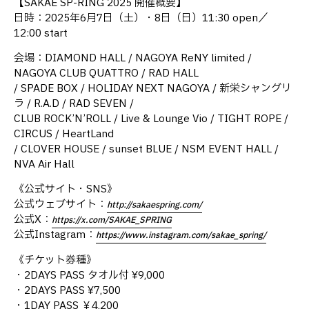
【SAKAE SP-RING 2025 開催概要】
日時：2025年6月7日（土）・8日（日）11:30 open／
12:00 start
会場：DIAMOND HALL / NAGOYA ReNY limited /
NAGOYA CLUB QUATTRO / RAD HALL
/ SPADE BOX / HOLIDAY NEXT NAGOYA / 新栄シャングリ
ラ / R.A.D / RAD SEVEN /
CLUB ROCK’N’ROLL / Live & Lounge Vio / TIGHT ROPE /
CIRCUS / HeartLand
/ CLOVER HOUSE / sunset BLUE / NSM EVENT HALL /
NVA Air Hall
《公式サイト・SNS》
公式ウェブサイト：​
http://sakaespring.com/​
公式X：​
https://x.com/SAKAE_SPRING
公式Instagram：
https://www.instagram.com/sakae_spring/
《チケット券種》
・2DAYS PASS タオル付 ¥9,000
・2DAYS PASS ¥7,500
・1DAY PASS ￥4,200