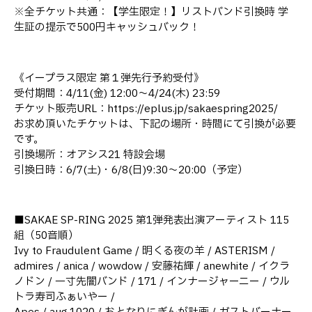
※全チケット共通：【学生限定！】リストバンド引換時 学
生証の提示で500円キャッシュバック！
《イープラス限定 第１弾先行予約受付》
受付期間：4/11(金) 12:00～4/24(木) 23:59
チケット販売URL：https://eplus.jp/sakaespring2025/
お求め頂いたチケットは、下記の場所・時間にて引換が必要
です。
引換場所：オアシス21 特設会場
引換日時：6/7(土)・6/8(日)9:30〜20:00（予定）
■SAKAE SP-RING 2025 第1弾発表出演アーティスト 115
組（50音順）
Ivy to Fraudulent Game / 明くる夜の羊 / ASTERISM /
admires / anica / wowdow / 安藤祐輝 / anewhite / イクラ
ノドン / 一寸先闇バンド / 171 / インナージャーニー / ウル
トラ寿司ふぁいやー /