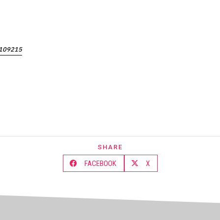
l/109215
SHARE
FACEBOOK
X