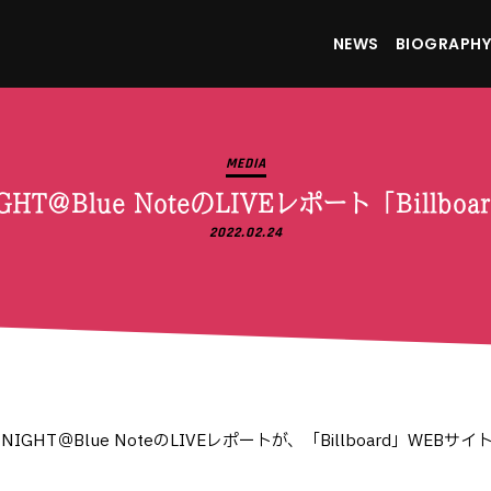
NEWS
BIOGRAPHY
MEDIA
NIGHT＠Blue NoteのLIVEレポート「Billb
2022.02.24
NIGHT＠Blue NoteのLIVEレポートが、「Billboard」WEB