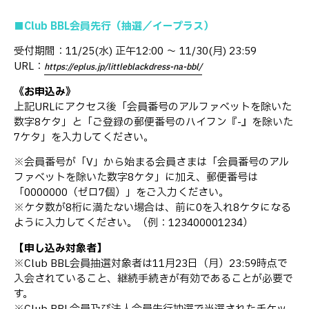
■Club BBL会員先行（抽選／イープラス）
受付期間：11/25(水) 正午12:00 ～ 11/30(月) 23:59
URL：
https://eplus.jp/littleblackdress-na-bbl/
《お申込み》
上記URLにアクセス後「会員番号のアルファベットを除いた
数字8ケタ」と「ご登録の郵便番号のハイフン『-』を除いた
7ケタ」を入力してください。
※会員番号が「V」から始まる会員さまは「会員番号のアル
ファベットを除いた数字8ケタ」に加え、郵便番号は
「0000000（ゼロ7個）」をご入力ください。
※ケタ数が8桁に満たない場合は、前に0を入れ8ケタになる
ように入力してください。（例：1234→00001234）
【申し込み対象者】
※Club BBL会員抽選対象者は11月23日（月）23:59時点で
入会されていること、継続手続きが有効であることが必要で
す。