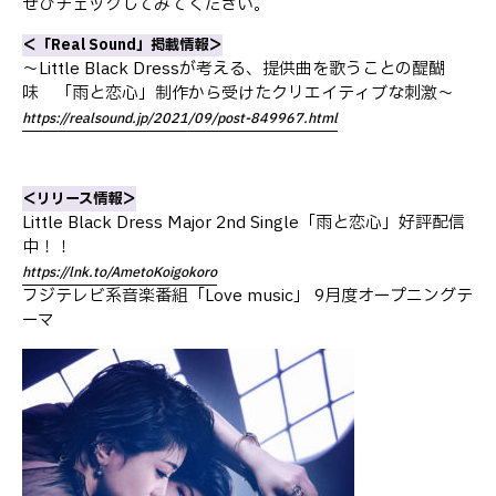
ぜひチェックしてみてください。
＜「Real Sound」掲載情報＞
〜Little Black Dressが考える、提供曲を歌うことの醍醐
味 「雨と恋心」制作から受けたクリエイティブな刺激〜
https://realsound.jp/2021/09/post-849967.html
＜リリース情報＞
Little Black Dress Major 2nd Single「雨と恋心」好評配信
中！！
https://lnk.to/AmetoKoigokoro
フジテレビ系音楽番組「Love music」 9月度オープニングテ
ーマ