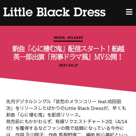
MEDIA
,
RELEASE
新曲「心に棲む鬼」配信スタート！船越
英一郎出演「刑事ドラマ風」MV公開！
2021.04.21
先月デジタルシングル「哀愁のメランコリー feat.成田昭
次」をリリースしたばかりのLittle Black Dressが、早くも
新曲「心に棲む鬼」を配信リリース。
発売前にもかかわらず、有線リクエストチャート2位（4/14
付）を獲得するなどファンの間で話題になっている今作に
は、作詞 及川眠子、作曲 馬飼野康二、編曲 船山基紀といっ