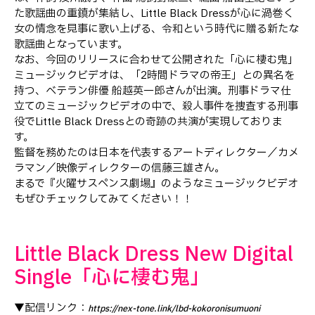
た歌謡曲の重鎮が集結し、Little Black Dressが心に渦巻く
女の情念を見事に歌い上げる、令和という時代に贈る新たな
歌謡曲となっています。
なお、今回のリリースに合わせて公開された「心に棲む鬼」
ミュージックビデオは、「2時間ドラマの帝王」との異名を
持つ、ベテラン俳優 船越英一郎さんが出演。刑事ドラマ仕
立てのミュージックビデオの中で、殺人事件を捜査する刑事
役でLittle Black Dressとの奇跡の共演が実現しておりま
す。
監督を務めたのは日本を代表するアートディレクター／カメ
ラマン／映像ディレクターの信藤三雄さん。
まるで『火曜サスペンス劇場』のようなミュージックビデオ
もぜひチェックしてみてください！！
Little Black Dress New Digital
Single「心に棲む鬼」
▼配信リンク：
https://nex-tone.link/lbd-kokoronisumuoni