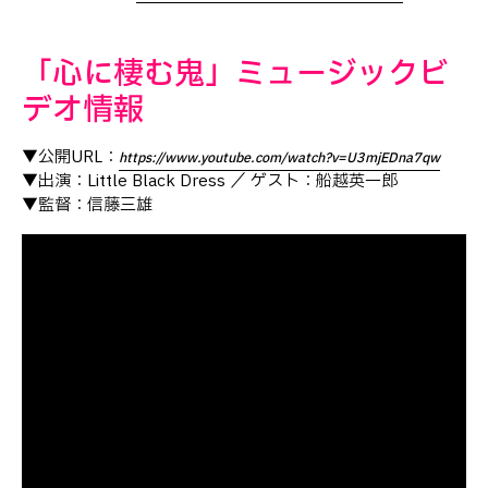
「心に棲む鬼」ミュージックビ
デオ情報
▼公開URL：
https://www.youtube.com/watch?v=U3mjEDna7qw
▼出演：Little Black Dress ／ ゲスト：船越英一郎
▼監督：信藤三雄