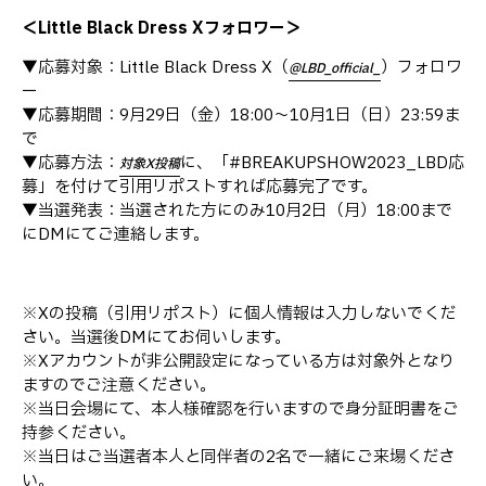
＜Little Black Dress Xフォロワー＞
▼応募対象：Little Black Dress X（
）フォロワ
@LBD_official_
ー
▼応募期間：9月29日（金）18:00〜10月1日（日）23:59ま
で
▼応募方法：
に、「#BREAKUPSHOW2023_LBD応
対象X投稿
募」を付けて引用リポストすれば応募完了です。
▼当選発表：当選された方にのみ10月2日（月）18:00まで
にDMにてご連絡します。
※Xの投稿（引用リポスト）に個人情報は入力しないでくだ
さい。当選後DMにてお伺いします。
※Xアカウントが非公開設定になっている方は対象外となり
ますのでご注意ください。
※当日会場にて、本人様確認を行いますので身分証明書をご
持参ください。
※当日はご当選者本人と同伴者の2名で一緒にご来場くださ
い。